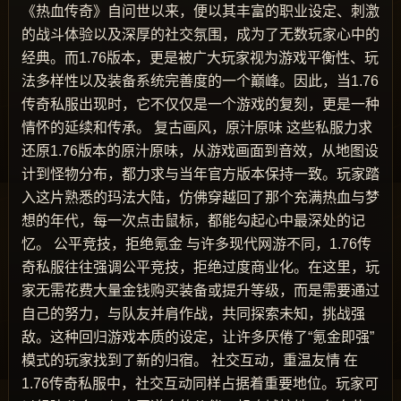
《热血传奇》自问世以来，便以其丰富的职业设定、刺激
的战斗体验以及深厚的社交氛围，成为了无数玩家心中的
经典。而1.76版本，更是被广大玩家视为游戏平衡性、玩
法多样性以及装备系统完善度的一个巅峰。因此，当1.76
传奇私服出现时，它不仅仅是一个游戏的复刻，更是一种
情怀的延续和传承。 复古画风，原汁原味 这些私服力求
还原1.76版本的原汁原味，从游戏画面到音效，从地图设
计到怪物分布，都力求与当年官方版本保持一致。玩家踏
入这片熟悉的玛法大陆，仿佛穿越回了那个充满热血与梦
想的年代，每一次点击鼠标，都能勾起心中最深处的记
忆。 公平竞技，拒绝氪金 与许多现代网游不同，1.76传
奇私服往往强调公平竞技，拒绝过度商业化。在这里，玩
家无需花费大量金钱购买装备或提升等级，而是需要通过
自己的努力，与队友并肩作战，共同探索未知，挑战强
敌。这种回归游戏本质的设定，让许多厌倦了“氪金即强”
模式的玩家找到了新的归宿。 社交互动，重温友情 在
1.76传奇私服中，社交互动同样占据着重要地位。玩家可