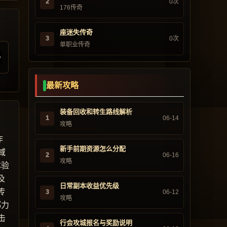
2
0次
176传奇
座迷失传奇
3
0次
单职业传奇
最新攻略
装备回收和转生路线解析
1
06-14
攻略
作
新手前期资源怎么分配
域
2
06-16
攻略
体验
及
日常副本收益优先级
传
3
06-12
攻略
都力
击
行会攻城报名与奖励说明