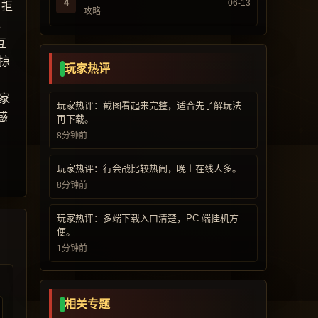
4
06-13
，拒
攻略
，
互
掠
玩家热评
家
玩家热评：截图看起来完整，适合先了解玩法
感
再下载。
8分钟前
玩家热评：行会战比较热闹，晚上在线人多。
8分钟前
玩家热评：多端下载入口清楚，PC 端挂机方
便。
1分钟前
相关专题