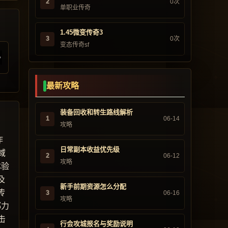
2
0次
单职业传奇
1.45微变传奇3
3
0次
变态传奇sf
最新攻略
装备回收和转生路线解析
1
06-14
攻略
作
日常副本收益优先级
域
2
06-12
攻略
体验
及
新手前期资源怎么分配
传
3
06-16
攻略
都力
击
行会攻城报名与奖励说明