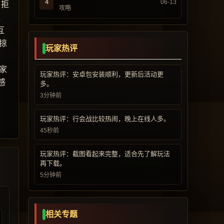
4
06-13
，拒
攻略
，
互
掠
玩家热评
家
玩家热评：安卓包安装顺利，更新后活动更
感
多。
3分钟前
玩家热评：行会战比较热闹，晚上在线人多。
45秒前
玩家热评：截图看起来完整，适合先了解玩法
再下载。
5分钟前
相关专题