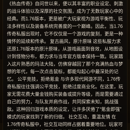
《热血传奇》自问世以来，便以其丰富的职业设定、刺激
的战斗体验以及深厚的社交氛围，成为了无数玩家心中的
经典。而1.76版本，更是被广大玩家视为游戏平衡性、玩
法多样性以及装备系统完善度的一个巅峰。因此，当1.76
传奇私服出现时，它不仅仅是一个游戏的复刻，更是一种
情怀的延续和传承。 复古画风，原汁原味 这些私服力求
还原1.76版本的原汁原味，从游戏画面到音效，从地图设
计到怪物分布，都力求与当年官方版本保持一致。玩家踏
入这片熟悉的玛法大陆，仿佛穿越回了那个充满热血与梦
想的年代，每一次点击鼠标，都能勾起心中最深处的记
忆。 公平竞技，拒绝氪金 与许多现代网游不同，1.76传
奇私服往往强调公平竞技，拒绝过度商业化。在这里，玩
家无需花费大量金钱购买装备或提升等级，而是需要通过
自己的努力，与队友并肩作战，共同探索未知，挑战强
敌。这种回归游戏本质的设定，让许多厌倦了“氪金即强”
模式的玩家找到了新的归宿。 社交互动，重温友情 在
1.76传奇私服中，社交互动同样占据着重要地位。玩家可