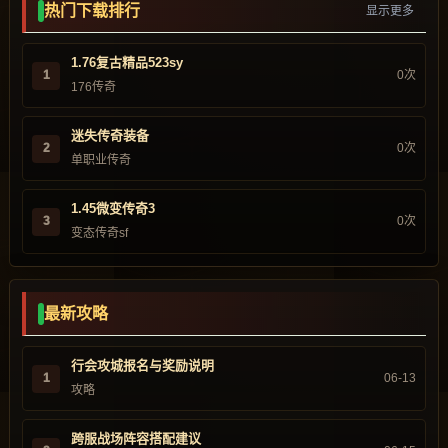
热门下载排行
显示更多
1.76复古精品523sy
1
0次
176传奇
迷失传奇装备
2
0次
单职业传奇
1.45微变传奇3
3
0次
变态传奇sf
最新攻略
行会攻城报名与奖励说明
1
06-13
攻略
跨服战场阵容搭配建议