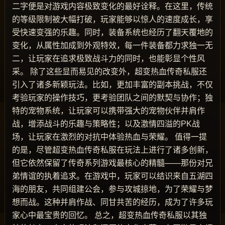
二字便是对游戏内容极致变化的最好诠释。在这里，传统
的等级限制被大幅打破，玩家能够以惊人的速度成长，享
受快速变强的乐趣。同时，装备系统也经历了翻天覆地的
变化，从属性加成到外观特效，每一件装备都力求独一无
二，让玩家在追求极致战斗力的同时，也能彰显个性风
采。 除了这些显而易见的改变外，超变热血传奇私服还
引入了诸多新颖玩法。比如，更加丰富的副本挑战，不仅
考验玩家的操作技巧，更考验团队之间的默契与协作；独
特的宠物系统，让玩家可以携带强大的宠物伙伴并肩作
战，增添战斗的乐趣与策略性；以及激情四溢的PK战
场，让玩家在激烈的对抗中体验热血与荣耀。 值得一提
的是，尽管超变热血传奇私服在玩法上进行了诸多创新，
但它依然保留了传奇系列游戏最核心的精髓——那份对兄
弟情谊的执着追求。在游戏中，玩家可以结识来自五湖四
海的朋友，共同组建公会，参与攻城掠地，为了荣耀与梦
想而战。这种并肩作战、同甘共苦的经历，成为了许多玩
家心中最宝贵的回忆。 总之，超变热血传奇私服以其独