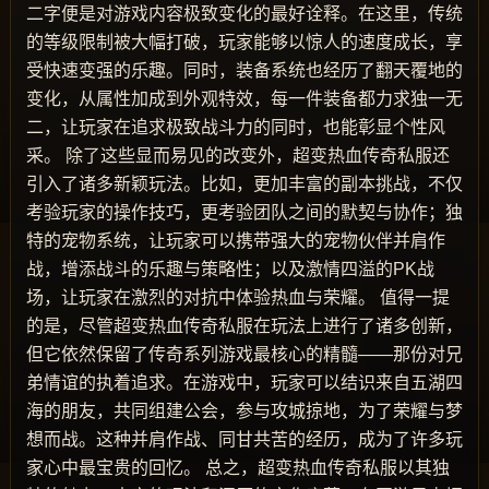
二字便是对游戏内容极致变化的最好诠释。在这里，传统
的等级限制被大幅打破，玩家能够以惊人的速度成长，享
受快速变强的乐趣。同时，装备系统也经历了翻天覆地的
变化，从属性加成到外观特效，每一件装备都力求独一无
二，让玩家在追求极致战斗力的同时，也能彰显个性风
采。 除了这些显而易见的改变外，超变热血传奇私服还
引入了诸多新颖玩法。比如，更加丰富的副本挑战，不仅
考验玩家的操作技巧，更考验团队之间的默契与协作；独
特的宠物系统，让玩家可以携带强大的宠物伙伴并肩作
战，增添战斗的乐趣与策略性；以及激情四溢的PK战
场，让玩家在激烈的对抗中体验热血与荣耀。 值得一提
的是，尽管超变热血传奇私服在玩法上进行了诸多创新，
但它依然保留了传奇系列游戏最核心的精髓——那份对兄
弟情谊的执着追求。在游戏中，玩家可以结识来自五湖四
海的朋友，共同组建公会，参与攻城掠地，为了荣耀与梦
想而战。这种并肩作战、同甘共苦的经历，成为了许多玩
家心中最宝贵的回忆。 总之，超变热血传奇私服以其独