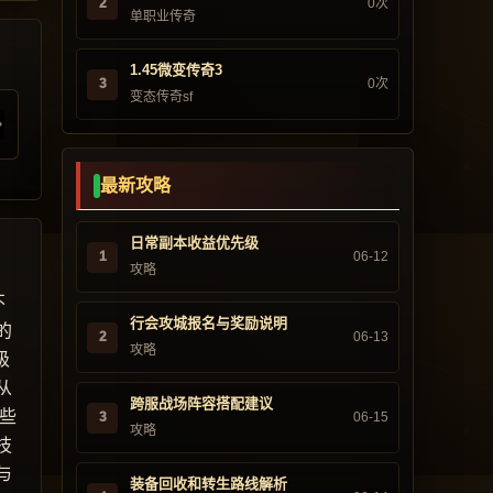
2
0次
单职业传奇
1.45微变传奇3
3
0次
变态传奇sf
最新攻略
日常副本收益优先级
1
06-12
攻略
不
行会攻城报名与奖励说明
的
2
06-13
攻略
级
从
跨服战场阵容搭配建议
些
3
06-15
攻略
技
与
装备回收和转生路线解析