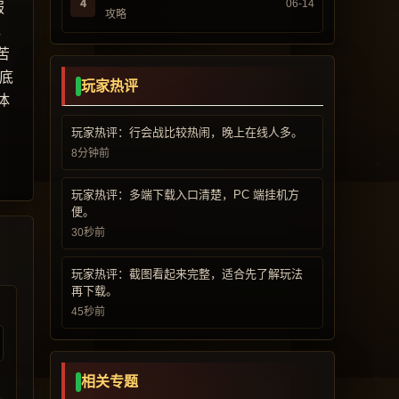
4
06-14
服
攻略
，
苦
底
玩家热评
体
玩家热评：行会战比较热闹，晚上在线人多。
8分钟前
玩家热评：多端下载入口清楚，PC 端挂机方
便。
30秒前
玩家热评：截图看起来完整，适合先了解玩法
再下载。
45秒前
相关专题