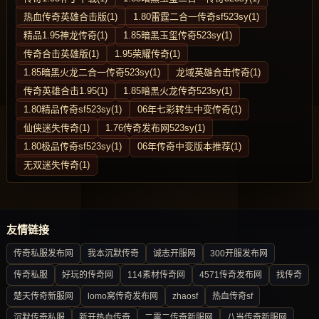
热血传奇英雄合击版(1)
1.80雷霆二合一传奇sf523sy(1)
精品1.95神龙传奇(1)
1.85暗黑玉玺传奇523sy(1)
传奇合击英雄版(1)
1.95荣耀传奇(1)
1.85暗黑火龙二合一传奇523sy(1)
龙域英雄合击传奇(1)
传奇英雄合击1.95(1)
1.85暗黑火龙传奇523sy(1)
1.80精品传奇sf523sy(1)
06年七彩转生中变传奇(1)
仙侠迷失传奇(1)
1.76传奇发布网523sy(1)
1.80极品传奇sf523sy(1)
06年传奇中变版本推荐(1)
无双迷失传奇(1)
友情链接
传奇私服发布网
我本沉默传奇
诚志开服网
300开服发布网
传奇私服
好玩的传奇网
114素材传奇网
4571传奇发布网
找传奇
楚天传奇新服网
lomo窝传奇发布网
zhaosf
热血传奇sf
沉默传奇私服
新开热血传奇
二零二传奇新服网
八当传奇新服网