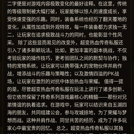
二字便是对游戏内容极致变化的最好诠释。在这里，传统
的等级限制被大幅打破，玩家能够以惊人的速度成长，享
受快速变强的乐趣。同时，装备系统也经历了翻天覆地的
变化，从属性加成到外观特效，每一件装备都力求独一无
二，让玩家在追求极致战斗力的同时，也能彰显个性风
采。 除了这些显而易见的改变外，超变热血传奇私服还
引入了诸多新颖玩法。比如，更加丰富的副本挑战，不仅
考验玩家的操作技巧，更考验团队之间的默契与协作；独
特的宠物系统，让玩家可以携带强大的宠物伙伴并肩作
战，增添战斗的乐趣与策略性；以及激情四溢的PK战
场，让玩家在激烈的对抗中体验热血与荣耀。 值得一提
的是，尽管超变热血传奇私服在玩法上进行了诸多创新，
但它依然保留了传奇系列游戏最核心的精髓——那份对兄
弟情谊的执着追求。在游戏中，玩家可以结识来自五湖四
海的朋友，共同组建公会，参与攻城掠地，为了荣耀与梦
想而战。这种并肩作战、同甘共苦的经历，成为了许多玩
家心中最宝贵的回忆。 总之，超变热血传奇私服以其独