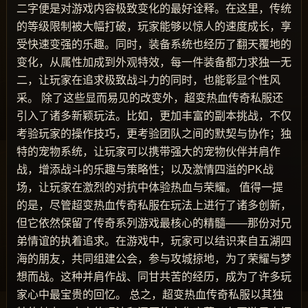
二字便是对游戏内容极致变化的最好诠释。在这里，传统
的等级限制被大幅打破，玩家能够以惊人的速度成长，享
受快速变强的乐趣。同时，装备系统也经历了翻天覆地的
变化，从属性加成到外观特效，每一件装备都力求独一无
二，让玩家在追求极致战斗力的同时，也能彰显个性风
采。 除了这些显而易见的改变外，超变热血传奇私服还
引入了诸多新颖玩法。比如，更加丰富的副本挑战，不仅
考验玩家的操作技巧，更考验团队之间的默契与协作；独
特的宠物系统，让玩家可以携带强大的宠物伙伴并肩作
战，增添战斗的乐趣与策略性；以及激情四溢的PK战
场，让玩家在激烈的对抗中体验热血与荣耀。 值得一提
的是，尽管超变热血传奇私服在玩法上进行了诸多创新，
但它依然保留了传奇系列游戏最核心的精髓——那份对兄
弟情谊的执着追求。在游戏中，玩家可以结识来自五湖四
海的朋友，共同组建公会，参与攻城掠地，为了荣耀与梦
想而战。这种并肩作战、同甘共苦的经历，成为了许多玩
家心中最宝贵的回忆。 总之，超变热血传奇私服以其独