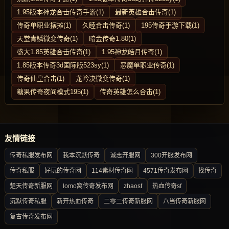
1.95版本神龙合击传奇手游(1)
最新英雄合击传奇(1)
传奇单职业摆摊(1)
久睦合击传奇(1)
195传奇手游下载(1)
天堂青鳞微变传奇(1)
暗金传奇1.80(1)
盛大1.85英雄合击传奇(1)
1.95神龙皓月传奇(1)
1.85版本传奇3d国际版523sy(1)
恶魔单职业传奇(1)
传奇仙皇合击(1)
龙吟决微变传奇(1)
糖果传奇夜间模式195(1)
传奇英雄怎么合击(1)
友情链接
传奇私服发布网
我本沉默传奇
诚志开服网
300开服发布网
传奇私服
好玩的传奇网
114素材传奇网
4571传奇发布网
找传奇
楚天传奇新服网
lomo窝传奇发布网
zhaosf
热血传奇sf
沉默传奇私服
新开热血传奇
二零二传奇新服网
八当传奇新服网
复古传奇发布网