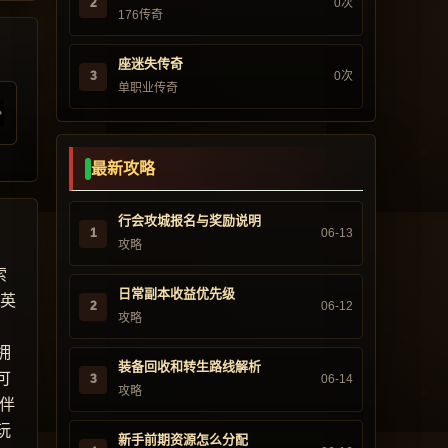
2
0次
176传奇
座迷失传奇
3
0次
单职业传奇
最新攻略
行会攻城报名与奖励说明
1
06-13
攻略
索
日常副本收益优先级
“英
2
06-12
攻略
，
拥
装备回收和转生路线解析
可
3
06-14
攻略
伴
玩
新手前期资源怎么分配