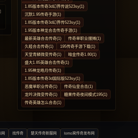
1.85版本传奇3d幻界传说523sy(1)
前
沉默1.95传奇手游(1)
1.85版本传奇3d幻界传523sy(1)
1.95版本神龙合击传奇手游(1)
最新英雄合击传奇(1)
传奇单职业摆摊(1)
久睦合击传奇(1)
195传奇手游下载(1)
天堂青鳞微变传奇(1)
暗金传奇1.80(1)
盛大1.85英雄合击传奇(1)
1.95神龙皓月传奇(1)
1.85版本传奇3d国际版523sy(1)
恶魔单职业传奇(1)
传奇仙皇合击(1)
龙吟决微变传奇(1)
糖果传奇夜间模式195(1)
传奇英雄怎么合击(1)
布网
找传奇
楚天传奇新服网
lomo窝传奇发布网