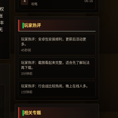
4
06-16
，
攻略
权
账
丰
玩家热评
无
玩家热评：安卓包安装顺利，更新后活动更
多。
45秒前
玩家热评：截图看起来完整，适合先了解玩法
再下载。
3分钟前
玩家热评：行会战比较热闹，晚上在线人多。
1分钟前
相关专题