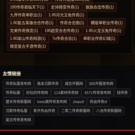
195传奇君临天下(1)
史诗微变传奇(1)
狼族合击传奇(1)
九界传奇单职业(1)
1.85月光玉兔传奇(1)
1.80复古英雄合击传奇(1)
传奇合击图(1)
横版单职业传奇(1)
完美传奇微变(1)
195超变合击传奇(1)
1.85火龙玉兔传奇(1)
1.80梁山传奇网游(1)
7o传奇合击(1)
单职业传奇幻城(1)
微变复古手游传奇(1)
友情链接
传奇私服发布网
我本沉默传奇
诚志开服网
300开服发布网
传奇私服
好玩的传奇网
114素材传奇网
4571传奇发布网
找传奇
楚天传奇新服网
lomo窝传奇发布网
zhaosf
热血传奇sf
沉默传奇私服
新开热血传奇
二零二传奇新服网
八当传奇新服网
复古传奇发布网