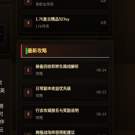
2
0次
单职业传奇
1.76复古精品523sy
3
0次
176传奇
最新攻略
装备回收和转生路线解析
1
06-14
攻略
索
日常副本收益优先级
“英
2
06-12
攻略
，
拥
行会攻城报名与奖励说明
可
3
06-13
攻略
伴
玩
跨服战场阵容搭配建议