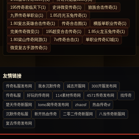
195传奇君临天下(1)
史诗微变传奇(1)
狼族合击传奇(1)
九界传奇单职业(1)
1.85月光玉兔传奇(1)
1.80复古英雄合击传奇(1)
传奇合击图(1)
横版单职业传奇(1)
完美传奇微变(1)
195超变合击传奇(1)
1.85火龙玉兔传奇(1)
1.80梁山传奇网游(1)
7o传奇合击(1)
单职业传奇幻城(1)
微变复古手游传奇(1)
友情链接
传奇私服发布网
我本沉默传奇
诚志开服网
300开服发布网
传奇私服
好玩的传奇网
114素材传奇网
4571传奇发布网
找传奇
楚天传奇新服网
lomo窝传奇发布网
zhaosf
热血传奇sf
沉默传奇私服
新开热血传奇
二零二传奇新服网
八当传奇新服网
复古传奇发布网