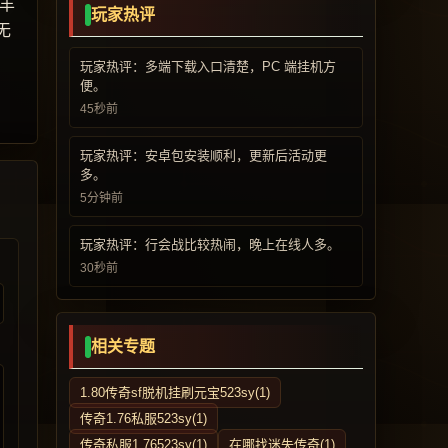
丰
玩家热评
无
玩家热评：多端下载入口清楚，PC 端挂机方
便。
45秒前
玩家热评：安卓包安装顺利，更新后活动更
多。
5分钟前
玩家热评：行会战比较热闹，晚上在线人多。
30秒前
相关专题
1.80传奇sf脱机挂刷元宝523sy(1)
传奇1.76私服523sy(1)
传奇私服1.76523sy(1)
在哪找迷失传奇(1)