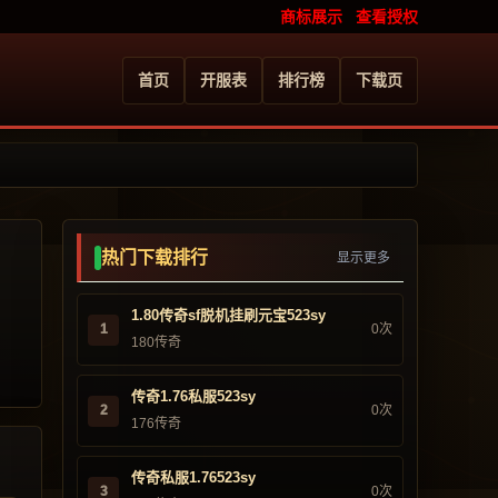
商标展示
查看授权
首页
开服表
排行榜
下载页
热门下载排行
显示更多
1.80传奇sf脱机挂刷元宝523sy
1
0次
180传奇
传奇1.76私服523sy
2
0次
176传奇
传奇私服1.76523sy
3
0次