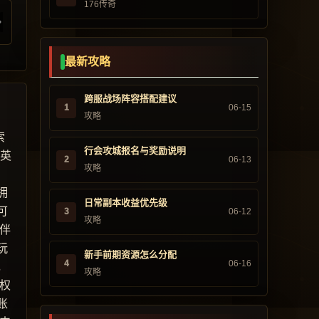
176传奇
最新攻略
跨服战场阵容搭配建议
1
06-15
攻略
索
行会攻城报名与奖励说明
“英
2
06-13
攻略
，
拥
日常副本收益优先级
可
3
06-12
攻略
伴
玩
新手前期资源怎么分配
4
06-16
，
攻略
权
账