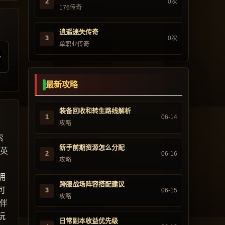
2
0次
176传奇
逍遥迷失传奇
3
0次
单职业传奇
最新攻略
装备回收和转生路线解析
1
06-14
攻略
索
新手前期资源怎么分配
“英
2
06-16
攻略
，
拥
跨服战场阵容搭配建议
可
3
06-15
攻略
伴
玩
日常副本收益优先级