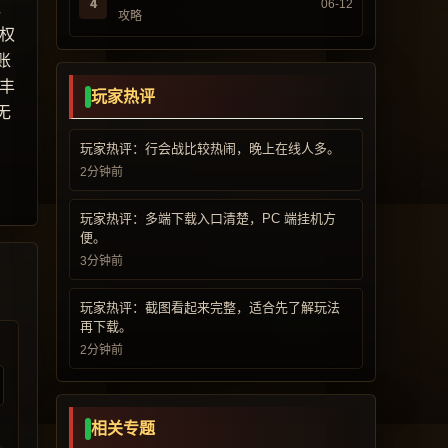
4
06-12
，
攻略
权
账
丰
玩家热评
无
玩家热评：行会战比较热闹，晚上在线人多。
2分钟前
玩家热评：多端下载入口清楚，PC 端挂机方
便。
3分钟前
玩家热评：截图看起来完整，适合先了解玩法
再下载。
2分钟前
相关专题