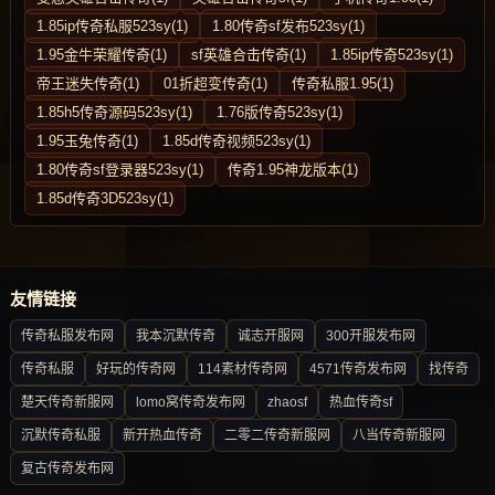
1.85ip传奇私服523sy(1)
1.80传奇sf发布523sy(1)
1.95金牛荣耀传奇(1)
sf英雄合击传奇(1)
1.85ip传奇523sy(1)
帝王迷失传奇(1)
01折超变传奇(1)
传奇私服1.95(1)
1.85h5传奇源码523sy(1)
1.76版传奇523sy(1)
1.95玉兔传奇(1)
1.85d传奇视频523sy(1)
1.80传奇sf登录器523sy(1)
传奇1.95神龙版本(1)
1.85d传奇3D523sy(1)
友情链接
传奇私服发布网
我本沉默传奇
诚志开服网
300开服发布网
传奇私服
好玩的传奇网
114素材传奇网
4571传奇发布网
找传奇
楚天传奇新服网
lomo窝传奇发布网
zhaosf
热血传奇sf
沉默传奇私服
新开热血传奇
二零二传奇新服网
八当传奇新服网
复古传奇发布网