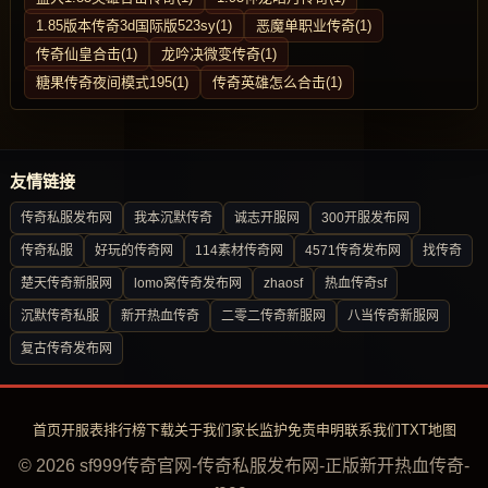
1.85版本传奇3d国际版523sy(1)
恶魔单职业传奇(1)
传奇仙皇合击(1)
龙吟决微变传奇(1)
糖果传奇夜间模式195(1)
传奇英雄怎么合击(1)
友情链接
传奇私服发布网
我本沉默传奇
诚志开服网
300开服发布网
传奇私服
好玩的传奇网
114素材传奇网
4571传奇发布网
找传奇
楚天传奇新服网
lomo窝传奇发布网
zhaosf
热血传奇sf
沉默传奇私服
新开热血传奇
二零二传奇新服网
八当传奇新服网
复古传奇发布网
首页
开服表
排行榜
下载
关于我们
家长监护
免责申明
联系我们
TXT地图
© 2026 sf999传奇官网-传奇私服发布网-正版新开热血传奇-