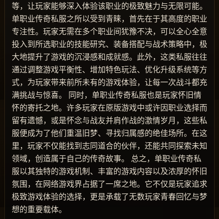
等，让玩家能够深入体验该职业的极致魅力与无限可能。
单职业传奇私服之所以受到青睐，首先在于其高度的职业
专注性。玩家无需在多个职业间犹豫不决，可以全心全意
投入到所选职业的技能研究、装备搭配与战术策略中，极
大地提升了游戏的沉浸感和成就感。此外，这类私服往往
通过调整游戏平衡性、增加特色玩法、优化升级系统等方
式，为玩家带来前所未有的游戏体验，让每一次战斗都充
满挑战与惊喜。 同时，单职业传奇私服也是玩家怀旧情
怀的寄托之地。许多玩家在原版游戏中或许因职业选择而
留有遗憾，或是怀念与战友并肩作战的激情岁月，这些私
服便成为了他们重温旧梦、寻找归属感的绝佳场所。在这
里，玩家不仅能找到志同道合的伙伴，还能共同探索未知
领域，创造属于自己的传奇故事。 总之，单职业传奇私
服以其独特的游戏机制、丰富的游戏内容以及浓厚的怀旧
氛围，在网络游戏界占据了一席之地。它不仅是玩家追求
极致游戏体验的选择，更是承载了无数玩家青春回忆与梦
想的重要载体。