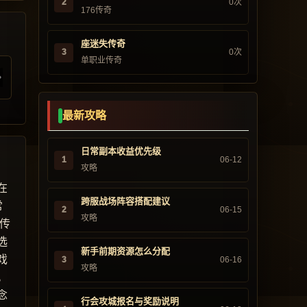
2
0次
176传奇
座迷失传奇
3
0次
单职业传奇
最新攻略
日常副本收益优先级
1
06-12
攻略
在
跨服战场阵容搭配建议
常
2
06-15
攻略
传
选
新手前期资源怎么分配
戏
3
06-16
攻略
。
念
行会攻城报名与奖励说明