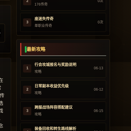
2
0次
176传奇
座迷失传奇
3
0次
单职业传奇
最新攻略
行会攻城报名与奖励说明
1
06-13
攻略
在
日常副本收益优先级
常
2
06-12
攻略
传
选
跨服战场阵容搭配建议
戏
3
06-15
攻略
。
念
装备回收和转生路线解析