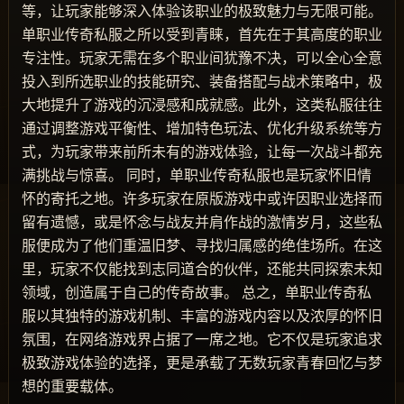
等，让玩家能够深入体验该职业的极致魅力与无限可能。
单职业传奇私服之所以受到青睐，首先在于其高度的职业
专注性。玩家无需在多个职业间犹豫不决，可以全心全意
投入到所选职业的技能研究、装备搭配与战术策略中，极
大地提升了游戏的沉浸感和成就感。此外，这类私服往往
通过调整游戏平衡性、增加特色玩法、优化升级系统等方
式，为玩家带来前所未有的游戏体验，让每一次战斗都充
满挑战与惊喜。 同时，单职业传奇私服也是玩家怀旧情
怀的寄托之地。许多玩家在原版游戏中或许因职业选择而
留有遗憾，或是怀念与战友并肩作战的激情岁月，这些私
服便成为了他们重温旧梦、寻找归属感的绝佳场所。在这
里，玩家不仅能找到志同道合的伙伴，还能共同探索未知
领域，创造属于自己的传奇故事。 总之，单职业传奇私
服以其独特的游戏机制、丰富的游戏内容以及浓厚的怀旧
氛围，在网络游戏界占据了一席之地。它不仅是玩家追求
极致游戏体验的选择，更是承载了无数玩家青春回忆与梦
想的重要载体。