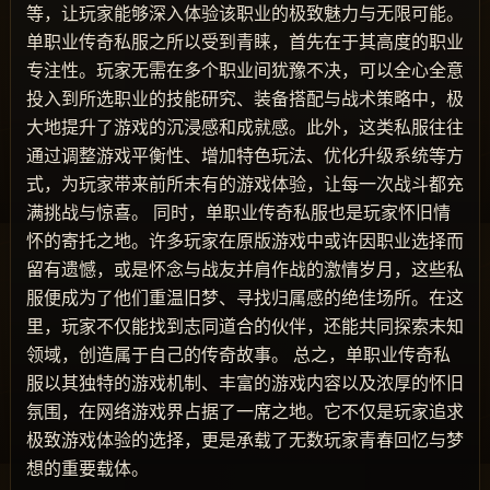
等，让玩家能够深入体验该职业的极致魅力与无限可能。
单职业传奇私服之所以受到青睐，首先在于其高度的职业
专注性。玩家无需在多个职业间犹豫不决，可以全心全意
投入到所选职业的技能研究、装备搭配与战术策略中，极
大地提升了游戏的沉浸感和成就感。此外，这类私服往往
通过调整游戏平衡性、增加特色玩法、优化升级系统等方
式，为玩家带来前所未有的游戏体验，让每一次战斗都充
满挑战与惊喜。 同时，单职业传奇私服也是玩家怀旧情
怀的寄托之地。许多玩家在原版游戏中或许因职业选择而
留有遗憾，或是怀念与战友并肩作战的激情岁月，这些私
服便成为了他们重温旧梦、寻找归属感的绝佳场所。在这
里，玩家不仅能找到志同道合的伙伴，还能共同探索未知
领域，创造属于自己的传奇故事。 总之，单职业传奇私
服以其独特的游戏机制、丰富的游戏内容以及浓厚的怀旧
氛围，在网络游戏界占据了一席之地。它不仅是玩家追求
极致游戏体验的选择，更是承载了无数玩家青春回忆与梦
想的重要载体。