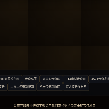
300开服发布网
传奇私服
好玩的传奇网
114素材传奇网
4571传奇发
传奇
二零二传奇新服网
八当传奇新服网
复古传奇发布网
首页
开服表
排行榜
下载
关于我们
家长监护
免责申明
TXT地图