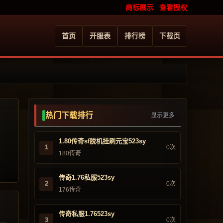
商标展示
查看授权
首页
开服表
排行榜
下载页
热门下载排行
显示更多
1.80传奇sf脱机挂刷元宝523sy
1
0次
180传奇
传奇1.76私服523sy
2
0次
176传奇
传奇私服1.76523sy
3
0次