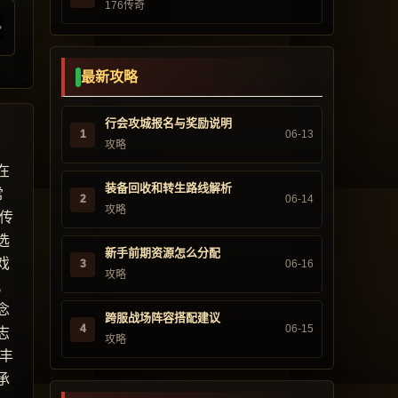
176传奇
最新攻略
行会攻城报名与奖励说明
1
06-13
攻略
在
装备回收和转生路线解析
常
2
06-14
攻略
传
选
新手前期资源怎么分配
戏
3
06-16
攻略
。
念
跨服战场阵容搭配建议
4
06-15
志
攻略
丰
承