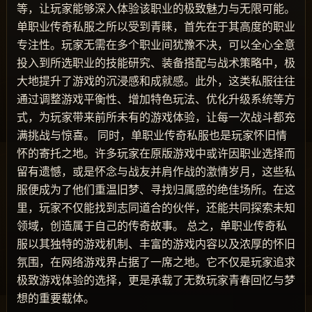
等，让玩家能够深入体验该职业的极致魅力与无限可能。
单职业传奇私服之所以受到青睐，首先在于其高度的职业
专注性。玩家无需在多个职业间犹豫不决，可以全心全意
投入到所选职业的技能研究、装备搭配与战术策略中，极
大地提升了游戏的沉浸感和成就感。此外，这类私服往往
通过调整游戏平衡性、增加特色玩法、优化升级系统等方
式，为玩家带来前所未有的游戏体验，让每一次战斗都充
满挑战与惊喜。 同时，单职业传奇私服也是玩家怀旧情
怀的寄托之地。许多玩家在原版游戏中或许因职业选择而
留有遗憾，或是怀念与战友并肩作战的激情岁月，这些私
服便成为了他们重温旧梦、寻找归属感的绝佳场所。在这
里，玩家不仅能找到志同道合的伙伴，还能共同探索未知
领域，创造属于自己的传奇故事。 总之，单职业传奇私
服以其独特的游戏机制、丰富的游戏内容以及浓厚的怀旧
氛围，在网络游戏界占据了一席之地。它不仅是玩家追求
极致游戏体验的选择，更是承载了无数玩家青春回忆与梦
想的重要载体。