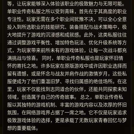
等，让玩家能够深入体验该职业的极致魅力与无限可能。
单职业传奇私服之所以受到青睐，首先在于其高度的职业
专注性。玩家无需在多个职业间犹豫不决，可以全心全意
投入到所选职业的技能研究、装备搭配与战术策略中，极
大地提升了游戏的沉浸感和成就感。此外，这类私服往往
通过调整游戏平衡性、增加特色玩法、优化升级系统等方
式，为玩家带来前所未有的游戏体验，让每一次战斗都充
满挑战与惊喜。 同时，单职业传奇私服也是玩家怀旧情
怀的寄托之地。许多玩家在原版游戏中或许因职业选择而
留有遗憾，或是怀念与战友并肩作战的激情岁月，这些私
服便成为了他们重温旧梦、寻找归属感的绝佳场所。在这
里，玩家不仅能找到志同道合的伙伴，还能共同探索未知
领域，创造属于自己的传奇故事。 总之，单职业传奇私
服以其独特的游戏机制、丰富的游戏内容以及浓厚的怀旧
氛围，在网络游戏界占据了一席之地。它不仅是玩家追求
极致游戏体验的选择，更是承载了无数玩家青春回忆与梦
想的重要载体。