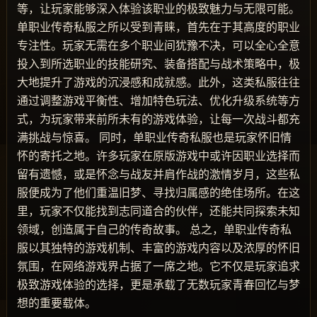
等，让玩家能够深入体验该职业的极致魅力与无限可能。
单职业传奇私服之所以受到青睐，首先在于其高度的职业
专注性。玩家无需在多个职业间犹豫不决，可以全心全意
投入到所选职业的技能研究、装备搭配与战术策略中，极
大地提升了游戏的沉浸感和成就感。此外，这类私服往往
通过调整游戏平衡性、增加特色玩法、优化升级系统等方
式，为玩家带来前所未有的游戏体验，让每一次战斗都充
满挑战与惊喜。 同时，单职业传奇私服也是玩家怀旧情
怀的寄托之地。许多玩家在原版游戏中或许因职业选择而
留有遗憾，或是怀念与战友并肩作战的激情岁月，这些私
服便成为了他们重温旧梦、寻找归属感的绝佳场所。在这
里，玩家不仅能找到志同道合的伙伴，还能共同探索未知
领域，创造属于自己的传奇故事。 总之，单职业传奇私
服以其独特的游戏机制、丰富的游戏内容以及浓厚的怀旧
氛围，在网络游戏界占据了一席之地。它不仅是玩家追求
极致游戏体验的选择，更是承载了无数玩家青春回忆与梦
想的重要载体。