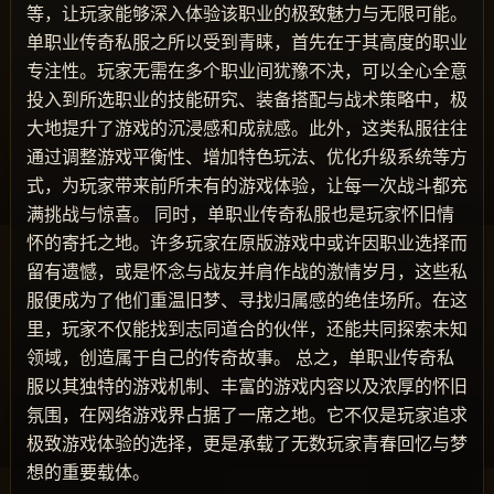
等，让玩家能够深入体验该职业的极致魅力与无限可能。
单职业传奇私服之所以受到青睐，首先在于其高度的职业
专注性。玩家无需在多个职业间犹豫不决，可以全心全意
投入到所选职业的技能研究、装备搭配与战术策略中，极
大地提升了游戏的沉浸感和成就感。此外，这类私服往往
通过调整游戏平衡性、增加特色玩法、优化升级系统等方
式，为玩家带来前所未有的游戏体验，让每一次战斗都充
满挑战与惊喜。 同时，单职业传奇私服也是玩家怀旧情
怀的寄托之地。许多玩家在原版游戏中或许因职业选择而
留有遗憾，或是怀念与战友并肩作战的激情岁月，这些私
服便成为了他们重温旧梦、寻找归属感的绝佳场所。在这
里，玩家不仅能找到志同道合的伙伴，还能共同探索未知
领域，创造属于自己的传奇故事。 总之，单职业传奇私
服以其独特的游戏机制、丰富的游戏内容以及浓厚的怀旧
氛围，在网络游戏界占据了一席之地。它不仅是玩家追求
极致游戏体验的选择，更是承载了无数玩家青春回忆与梦
想的重要载体。