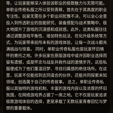
等，让玩家能够深入体验该职业的极致魅力与无限可能。
单职业传奇私服之所以受到青睐，首先在于其高度的职业
专注性。玩家无需在多个职业间犹豫不决，可以全心全意
投入到所选职业的技能研究、装备搭配与战术策略中，极
大地提升了游戏的沉浸感和成就感。此外，这类私服往往
通过调整游戏平衡性、增加特色玩法、优化升级系统等方
式，为玩家带来前所未有的游戏体验，让每一次战斗都充
满挑战与惊喜。 同时，单职业传奇私服也是玩家怀旧情
怀的寄托之地。许多玩家在原版游戏中或许因职业选择而
留有遗憾，或是怀念与战友并肩作战的激情岁月，这些私
服便成为了他们重温旧梦、寻找归属感的绝佳场所。在这
里，玩家不仅能找到志同道合的伙伴，还能共同探索未知
领域，创造属于自己的传奇故事。 总之，单职业传奇私
服以其独特的游戏机制、丰富的游戏内容以及浓厚的怀旧
氛围，在网络游戏界占据了一席之地。它不仅是玩家追求
极致游戏体验的选择，更是承载了无数玩家青春回忆与梦
想的重要载体。