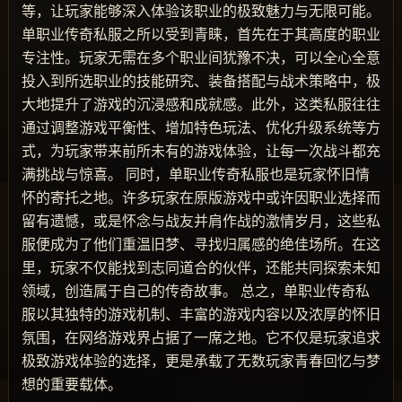
等，让玩家能够深入体验该职业的极致魅力与无限可能。
单职业传奇私服之所以受到青睐，首先在于其高度的职业
专注性。玩家无需在多个职业间犹豫不决，可以全心全意
投入到所选职业的技能研究、装备搭配与战术策略中，极
大地提升了游戏的沉浸感和成就感。此外，这类私服往往
通过调整游戏平衡性、增加特色玩法、优化升级系统等方
式，为玩家带来前所未有的游戏体验，让每一次战斗都充
满挑战与惊喜。 同时，单职业传奇私服也是玩家怀旧情
怀的寄托之地。许多玩家在原版游戏中或许因职业选择而
留有遗憾，或是怀念与战友并肩作战的激情岁月，这些私
服便成为了他们重温旧梦、寻找归属感的绝佳场所。在这
里，玩家不仅能找到志同道合的伙伴，还能共同探索未知
领域，创造属于自己的传奇故事。 总之，单职业传奇私
服以其独特的游戏机制、丰富的游戏内容以及浓厚的怀旧
氛围，在网络游戏界占据了一席之地。它不仅是玩家追求
极致游戏体验的选择，更是承载了无数玩家青春回忆与梦
想的重要载体。