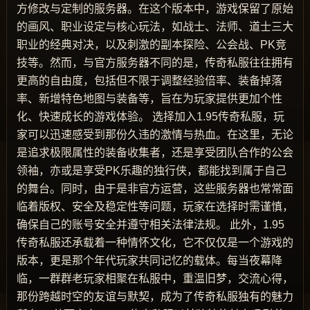
方修改与定制的服务器。在这个版本中，游戏保留了原始
的画风、职业设定与核心玩法，如战士、法师、道士三大
职业的经典对决，以及刺激的副本探险、公会战、PK竞
技等。然而，与官方服务器不同的是，传奇私服往往拥有
更高的自由度，包括但不限于调整经验倍率、装备掉落
率、新增特色地图与装备等，旨在为玩家提供更加个性
化、快速成长的游戏体验。 选择加入1.95传奇私服，玩
家可以迅速感受到那份久违的激情与热血。在这里，无论
是追求极限属性的装备收集者，还是享受团队合作的公会
领袖，亦或是享受PK乐趣的独行侠，都能找到属于自己
的舞台。同时，由于是非官方运营，这些服务器也常常面
临着版权、安全及稳定性等问题，玩家在选择时需谨慎，
确保自己的账号安全并遵守相关法律法规。 此外，1.95
传奇私服还承载着一种情怀文化，它不仅仅是一个游戏的
版本，更是那个年代玩家共同记忆的载体。每当夜幕降
临，一群群老玩家相聚在私服中，重温旧梦，交流心得，
那份跨越时空的友谊与默契，成为了传奇私服独有的魅力