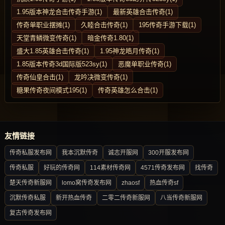
1.95版本神龙合击传奇手游(1)
最新英雄合击传奇(1)
传奇单职业摆摊(1)
久睦合击传奇(1)
195传奇手游下载(1)
天堂青鳞微变传奇(1)
暗金传奇1.80(1)
盛大1.85英雄合击传奇(1)
1.95神龙皓月传奇(1)
1.85版本传奇3d国际版523sy(1)
恶魔单职业传奇(1)
传奇仙皇合击(1)
龙吟决微变传奇(1)
糖果传奇夜间模式195(1)
传奇英雄怎么合击(1)
友情链接
传奇私服发布网
我本沉默传奇
诚志开服网
300开服发布网
传奇私服
好玩的传奇网
114素材传奇网
4571传奇发布网
找传奇
楚天传奇新服网
lomo窝传奇发布网
zhaosf
热血传奇sf
沉默传奇私服
新开热血传奇
二零二传奇新服网
八当传奇新服网
复古传奇发布网