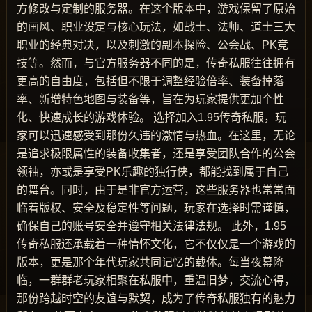
方修改与定制的服务器。在这个版本中，游戏保留了原始
的画风、职业设定与核心玩法，如战士、法师、道士三大
职业的经典对决，以及刺激的副本探险、公会战、PK竞
技等。然而，与官方服务器不同的是，传奇私服往往拥有
更高的自由度，包括但不限于调整经验倍率、装备掉落
率、新增特色地图与装备等，旨在为玩家提供更加个性
化、快速成长的游戏体验。 选择加入1.95传奇私服，玩
家可以迅速感受到那份久违的激情与热血。在这里，无论
是追求极限属性的装备收集者，还是享受团队合作的公会
领袖，亦或是享受PK乐趣的独行侠，都能找到属于自己
的舞台。同时，由于是非官方运营，这些服务器也常常面
临着版权、安全及稳定性等问题，玩家在选择时需谨慎，
确保自己的账号安全并遵守相关法律法规。 此外，1.95
传奇私服还承载着一种情怀文化，它不仅仅是一个游戏的
版本，更是那个年代玩家共同记忆的载体。每当夜幕降
临，一群群老玩家相聚在私服中，重温旧梦，交流心得，
那份跨越时空的友谊与默契，成为了传奇私服独有的魅力