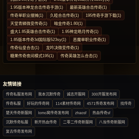
1.95版本神龙合击传奇手游(1)
最新英雄合击传奇(1)
传奇单职业摆摊(1)
久睦合击传奇(1)
195传奇手游下载(1)
天堂青鳞微变传奇(1)
暗金传奇1.80(1)
盛大1.85英雄合击传奇(1)
1.95神龙皓月传奇(1)
1.85版本传奇3d国际版523sy(1)
恶魔单职业传奇(1)
传奇仙皇合击(1)
龙吟决微变传奇(1)
糖果传奇夜间模式195(1)
传奇英雄怎么合击(1)
友情链接
传奇私服发布网
我本沉默传奇
诚志开服网
300开服发布网
传奇私服
好玩的传奇网
114素材传奇网
4571传奇发布网
找传奇
楚天传奇新服网
lomo窝传奇发布网
zhaosf
热血传奇sf
沉默传奇私服
新开热血传奇
二零二传奇新服网
八当传奇新服网
复古传奇发布网