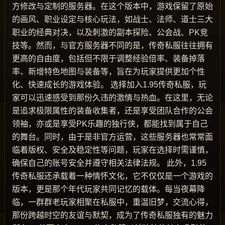
方修改与定制的服务器。在这个版本中，游戏保留了原始
的画风、职业设定与核心玩法，如战士、法师、道士三大
职业的经典对决，以及刺激的副本探险、公会战、PK竞
技等。然而，与官方服务器不同的是，传奇私服往往拥有
更高的自由度，包括但不限于调整经验倍率、装备掉落
率、新增特色地图与装备等，旨在为玩家提供更加个性
化、快速成长的游戏体验。 选择加入1.95传奇私服，玩
家可以迅速感受到那份久违的激情与热血。在这里，无论
是追求极限属性的装备收集者，还是享受团队合作的公会
领袖，亦或是享受PK乐趣的独行侠，都能找到属于自己
的舞台。同时，由于是非官方运营，这些服务器也常常面
临着版权、安全及稳定性等问题，玩家在选择时需谨慎，
确保自己的账号安全并遵守相关法律法规。 此外，1.95
传奇私服还承载着一种情怀文化，它不仅仅是一个游戏的
版本，更是那个年代玩家共同记忆的载体。每当夜幕降
临，一群群老玩家相聚在私服中，重温旧梦，交流心得，
那份跨越时空的友谊与默契，成为了传奇私服独有的魅力