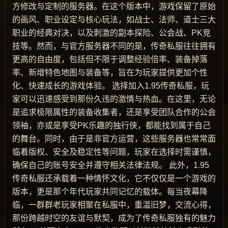
方修改与定制的服务器。在这个版本中，游戏保留了原始
的画风、职业设定与核心玩法，如战士、法师、道士三大
职业的经典对决，以及刺激的副本探险、公会战、PK竞
技等。然而，与官方服务器不同的是，传奇私服往往拥有
更高的自由度，包括但不限于调整经验倍率、装备掉落
率、新增特色地图与装备等，旨在为玩家提供更加个性
化、快速成长的游戏体验。 选择加入1.95传奇私服，玩
家可以迅速感受到那份久违的激情与热血。在这里，无论
是追求极限属性的装备收集者，还是享受团队合作的公会
领袖，亦或是享受PK乐趣的独行侠，都能找到属于自己
的舞台。同时，由于是非官方运营，这些服务器也常常面
临着版权、安全及稳定性等问题，玩家在选择时需谨慎，
确保自己的账号安全并遵守相关法律法规。 此外，1.95
传奇私服还承载着一种情怀文化，它不仅仅是一个游戏的
版本，更是那个年代玩家共同记忆的载体。每当夜幕降
临，一群群老玩家相聚在私服中，重温旧梦，交流心得，
那份跨越时空的友谊与默契，成为了传奇私服独有的魅力