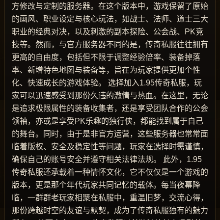
方修改与定制的服务器。在这个版本中，游戏保留了原始
的画风、职业设定与核心玩法，如战士、法师、道士三大
职业的经典对决，以及刺激的副本探险、公会战、PK竞
技等。然而，与官方服务器不同的是，传奇私服往往拥有
更高的自由度，包括但不限于调整经验倍率、装备掉落
率、新增特色地图与装备等，旨在为玩家提供更加个性
化、快速成长的游戏体验。 选择加入1.95传奇私服，玩
家可以迅速感受到那份久违的激情与热血。在这里，无论
是追求极限属性的装备收集者，还是享受团队合作的公会
领袖，亦或是享受PK乐趣的独行侠，都能找到属于自己
的舞台。同时，由于是非官方运营，这些服务器也常常面
临着版权、安全及稳定性等问题，玩家在选择时需谨慎，
确保自己的账号安全并遵守相关法律法规。 此外，1.95
传奇私服还承载着一种情怀文化，它不仅仅是一个游戏的
版本，更是那个年代玩家共同记忆的载体。每当夜幕降
临，一群群老玩家相聚在私服中，重温旧梦，交流心得，
那份跨越时空的友谊与默契，成为了传奇私服独有的魅力