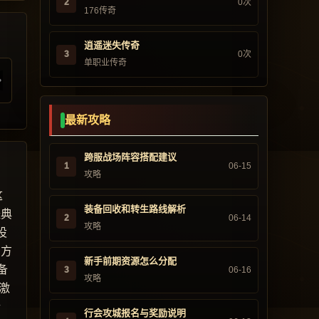
2
0次
176传奇
逍遥迷失传奇
3
0次
单职业传奇
最新攻略
跨服战场阵容搭配建议
1
06-15
攻略
这
装备回收和转生路线解析
经典
2
06-14
攻略
设
官方
新手前期资源怎么分配
备
3
06-16
攻略
激
行
行会攻城报名与奖励说明