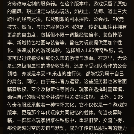
方修改与定制的服务器。在这个版本中，游戏保留了原始
的画风、职业设定与核心玩法，如战士、法师、道士三大
职业的经典对决，以及刺激的副本探险、公会战、PK竞
技等。然而，与官方服务器不同的是，传奇私服往往拥有
更高的自由度，包括但不限于调整经验倍率、装备掉落
率、新增特色地图与装备等，旨在为玩家提供更加个性
化、快速成长的游戏体验。 选择加入1.95传奇私服，玩
家可以迅速感受到那份久违的激情与热血。在这里，无论
是追求极限属性的装备收集者，还是享受团队合作的公会
领袖，亦或是享受PK乐趣的独行侠，都能找到属于自己
的舞台。同时，由于是非官方运营，这些服务器也常常面
临着版权、安全及稳定性等问题，玩家在选择时需谨慎，
确保自己的账号安全并遵守相关法律法规。 此外，1.95
传奇私服还承载着一种情怀文化，它不仅仅是一个游戏的
版本，更是那个年代玩家共同记忆的载体。每当夜幕降
临，一群群老玩家相聚在私服中，重温旧梦，交流心得，
那份跨越时空的友谊与默契，成为了传奇私服独有的魅力