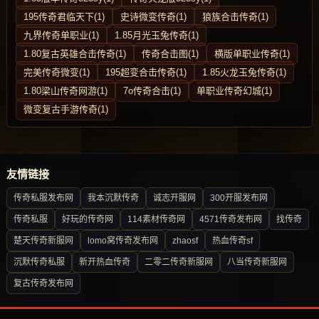
195传奇君临天下(1)
史诗微变传奇(1)
狼族合击传奇(1)
九界传奇单职业(1)
1.85月光玉兔传奇(1)
1.80复古英雄合击传奇(1)
传奇合击图(1)
横版单职业传奇(1)
完美传奇微变(1)
195超变合击传奇(1)
1.85火龙玉兔传奇(1)
1.80梁山传奇网游(1)
7o传奇合击(1)
单职业传奇幻城(1)
微变复古手游传奇(1)
友情链接
传奇私服发布网
我本沉默传奇
诚志开服网
300开服发布网
传奇私服
好玩的传奇网
114素材传奇网
4571传奇发布网
找传奇
楚天传奇新服网
lomo窝传奇发布网
zhaosf
热血传奇sf
沉默传奇私服
新开热血传奇
二零二传奇新服网
八当传奇新服网
复古传奇发布网