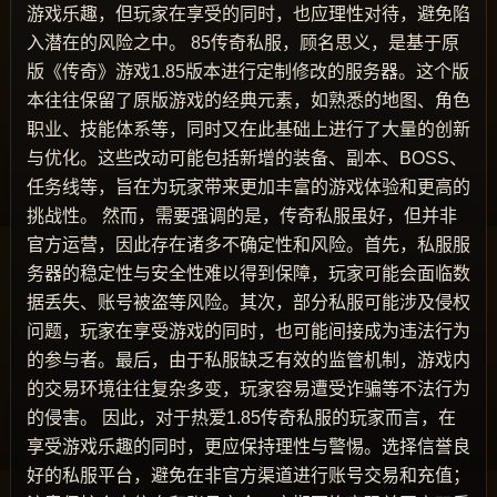
游戏乐趣，但玩家在享受的同时，也应理性对待，避免陷
入潜在的风险之中。 85传奇私服，顾名思义，是基于原
版《传奇》游戏1.85版本进行定制修改的服务器。这个版
本往往保留了原版游戏的经典元素，如熟悉的地图、角色
职业、技能体系等，同时又在此基础上进行了大量的创新
与优化。这些改动可能包括新增的装备、副本、BOSS、
任务线等，旨在为玩家带来更加丰富的游戏体验和更高的
挑战性。 然而，需要强调的是，传奇私服虽好，但并非
官方运营，因此存在诸多不确定性和风险。首先，私服服
务器的稳定性与安全性难以得到保障，玩家可能会面临数
据丢失、账号被盗等风险。其次，部分私服可能涉及侵权
问题，玩家在享受游戏的同时，也可能间接成为违法行为
的参与者。最后，由于私服缺乏有效的监管机制，游戏内
的交易环境往往复杂多变，玩家容易遭受诈骗等不法行为
的侵害。 因此，对于热爱1.85传奇私服的玩家而言，在
享受游戏乐趣的同时，更应保持理性与警惕。选择信誉良
好的私服平台，避免在非官方渠道进行账号交易和充值；