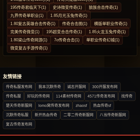
195传奇君临天下(1)
史诗微变传奇(1)
狼族合击传奇(1)
九界传奇单职业(1)
1.85月光玉兔传奇(1)
1.80复古英雄合击传奇(1)
传奇合击图(1)
横版单职业传奇(1)
完美传奇微变(1)
195超变合击传奇(1)
1.85火龙玉兔传奇(1)
1.80梁山传奇网游(1)
7o传奇合击(1)
单职业传奇幻城(1)
微变复古手游传奇(1)
友情链接
传奇私服发布网
我本沉默传奇
诚志开服网
300开服发布网
传奇私服
好玩的传奇网
114素材传奇网
4571传奇发布网
找传奇
楚天传奇新服网
lomo窝传奇发布网
zhaosf
热血传奇sf
沉默传奇私服
新开热血传奇
二零二传奇新服网
八当传奇新服网
复古传奇发布网