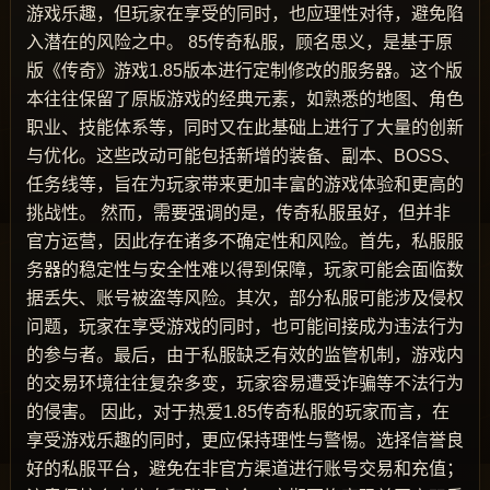
游戏乐趣，但玩家在享受的同时，也应理性对待，避免陷
入潜在的风险之中。 85传奇私服，顾名思义，是基于原
版《传奇》游戏1.85版本进行定制修改的服务器。这个版
本往往保留了原版游戏的经典元素，如熟悉的地图、角色
职业、技能体系等，同时又在此基础上进行了大量的创新
与优化。这些改动可能包括新增的装备、副本、BOSS、
任务线等，旨在为玩家带来更加丰富的游戏体验和更高的
挑战性。 然而，需要强调的是，传奇私服虽好，但并非
官方运营，因此存在诸多不确定性和风险。首先，私服服
务器的稳定性与安全性难以得到保障，玩家可能会面临数
据丢失、账号被盗等风险。其次，部分私服可能涉及侵权
问题，玩家在享受游戏的同时，也可能间接成为违法行为
的参与者。最后，由于私服缺乏有效的监管机制，游戏内
的交易环境往往复杂多变，玩家容易遭受诈骗等不法行为
的侵害。 因此，对于热爱1.85传奇私服的玩家而言，在
享受游戏乐趣的同时，更应保持理性与警惕。选择信誉良
好的私服平台，避免在非官方渠道进行账号交易和充值；