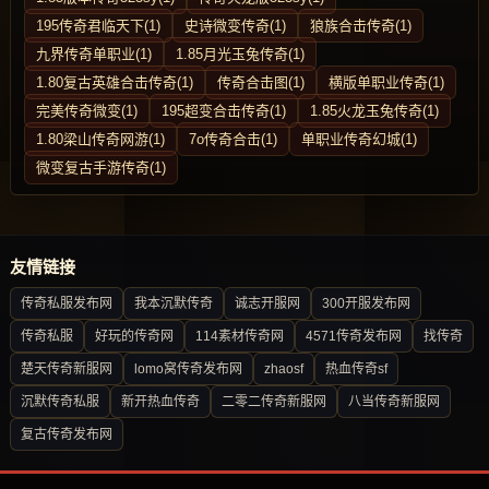
195传奇君临天下(1)
史诗微变传奇(1)
狼族合击传奇(1)
九界传奇单职业(1)
1.85月光玉兔传奇(1)
1.80复古英雄合击传奇(1)
传奇合击图(1)
横版单职业传奇(1)
完美传奇微变(1)
195超变合击传奇(1)
1.85火龙玉兔传奇(1)
1.80梁山传奇网游(1)
7o传奇合击(1)
单职业传奇幻城(1)
微变复古手游传奇(1)
友情链接
传奇私服发布网
我本沉默传奇
诚志开服网
300开服发布网
传奇私服
好玩的传奇网
114素材传奇网
4571传奇发布网
找传奇
楚天传奇新服网
lomo窝传奇发布网
zhaosf
热血传奇sf
沉默传奇私服
新开热血传奇
二零二传奇新服网
八当传奇新服网
复古传奇发布网