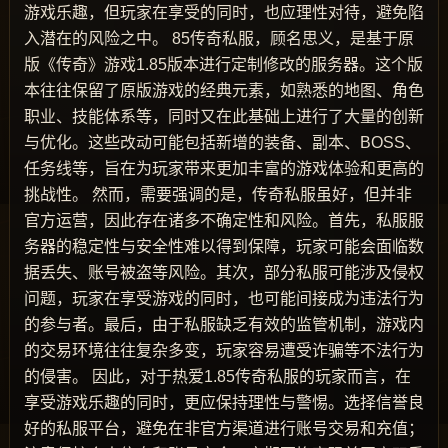
游戏乐趣，但玩家在享受的同时，也应理性对待，避免陷
入潜在的风险之中。 85传奇私服，顾名思义，是基于原
版《传奇》游戏1.85版本进行定制修改的服务器。这个版
本往往保留了原版游戏的经典元素，如熟悉的地图、角色
职业、技能体系等，同时又在此基础上进行了大量的创新
与优化。这些改动可能包括新增的装备、副本、BOSS、
任务线等，旨在为玩家带来更加丰富的游戏体验和更高的
挑战性。 然而，需要强调的是，传奇私服虽好，但并非
官方运营，因此存在诸多不确定性和风险。首先，私服服
务器的稳定性与安全性难以得到保障，玩家可能会面临数
据丢失、账号被盗等风险。其次，部分私服可能涉及侵权
问题，玩家在享受游戏的同时，也可能间接成为违法行为
的参与者。最后，由于私服缺乏有效的监管机制，游戏内
的交易环境往往复杂多变，玩家容易遭受诈骗等不法行为
的侵害。 因此，对于热爱1.85传奇私服的玩家而言，在
享受游戏乐趣的同时，更应保持理性与警惕。选择信誉良
好的私服平台，避免在非官方渠道进行账号交易和充值；