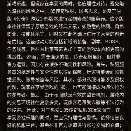
游戏乐趣，但玩家在享受的同时，也应理性对待，避免陷
入潜在的风险之中。 85传奇私服，顾名思义，是基于原
版《传奇》游戏1.85版本进行定制修改的服务器。这个版
本往往保留了原版游戏的经典元素，如熟悉的地图、角色
职业、技能体系等，同时又在此基础上进行了大量的创新
与优化。这些改动可能包括新增的装备、副本、BOSS、
任务线等，旨在为玩家带来更加丰富的游戏体验和更高的
挑战性。 然而，需要强调的是，传奇私服虽好，但并非
官方运营，因此存在诸多不确定性和风险。首先，私服服
务器的稳定性与安全性难以得到保障，玩家可能会面临数
据丢失、账号被盗等风险。其次，部分私服可能涉及侵权
问题，玩家在享受游戏的同时，也可能间接成为违法行为
的参与者。最后，由于私服缺乏有效的监管机制，游戏内
的交易环境往往复杂多变，玩家容易遭受诈骗等不法行为
的侵害。 因此，对于热爱1.85传奇私服的玩家而言，在
享受游戏乐趣的同时，更应保持理性与警惕。选择信誉良
好的私服平台，避免在非官方渠道进行账号交易和充值；