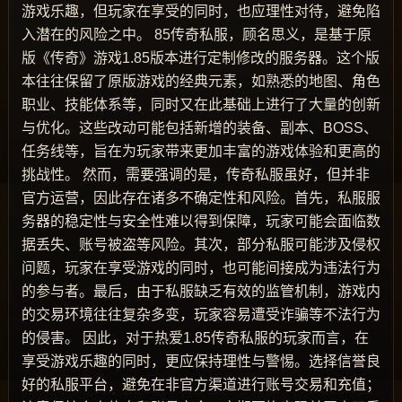
游戏乐趣，但玩家在享受的同时，也应理性对待，避免陷
入潜在的风险之中。 85传奇私服，顾名思义，是基于原
版《传奇》游戏1.85版本进行定制修改的服务器。这个版
本往往保留了原版游戏的经典元素，如熟悉的地图、角色
职业、技能体系等，同时又在此基础上进行了大量的创新
与优化。这些改动可能包括新增的装备、副本、BOSS、
任务线等，旨在为玩家带来更加丰富的游戏体验和更高的
挑战性。 然而，需要强调的是，传奇私服虽好，但并非
官方运营，因此存在诸多不确定性和风险。首先，私服服
务器的稳定性与安全性难以得到保障，玩家可能会面临数
据丢失、账号被盗等风险。其次，部分私服可能涉及侵权
问题，玩家在享受游戏的同时，也可能间接成为违法行为
的参与者。最后，由于私服缺乏有效的监管机制，游戏内
的交易环境往往复杂多变，玩家容易遭受诈骗等不法行为
的侵害。 因此，对于热爱1.85传奇私服的玩家而言，在
享受游戏乐趣的同时，更应保持理性与警惕。选择信誉良
好的私服平台，避免在非官方渠道进行账号交易和充值；