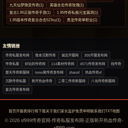
九天仙梦微变传奇(1)
英雄合击传奇玫瑰(1)
复古1.80正版传奇手游(1)
1.95传奇私服元宝漏洞(1)
1.85版本传奇复古合击523sy(1)
黑龙传奇单职业(1)
友情链接
传奇私服发布网
我本沉默传奇
诚志开服网
300开服发布网
传奇私服
好玩的传奇网
114素材传奇网
4571传奇发布网
找传奇
楚天传奇新服网
lomo窝传奇发布网
zhaosf
热血传奇sf
沉默传奇私服
新开热血传奇
二零二传奇新服网
八当传奇新服网
复古传奇发布网
首页
开服表
排行榜
下载
关于我们
家长监护
免责申明
联系我们
TXT地图
© 2026 sf999传奇官网-传奇私服发布网-正版新开热血传奇-
sf999.com