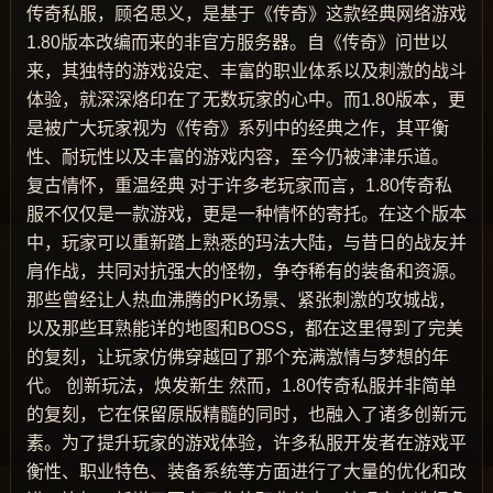
传奇私服，顾名思义，是基于《传奇》这款经典网络游戏
1.80版本改编而来的非官方服务器。自《传奇》问世以
来，其独特的游戏设定、丰富的职业体系以及刺激的战斗
体验，就深深烙印在了无数玩家的心中。而1.80版本，更
是被广大玩家视为《传奇》系列中的经典之作，其平衡
性、耐玩性以及丰富的游戏内容，至今仍被津津乐道。
复古情怀，重温经典 对于许多老玩家而言，1.80传奇私
服不仅仅是一款游戏，更是一种情怀的寄托。在这个版本
中，玩家可以重新踏上熟悉的玛法大陆，与昔日的战友并
肩作战，共同对抗强大的怪物，争夺稀有的装备和资源。
那些曾经让人热血沸腾的PK场景、紧张刺激的攻城战，
以及那些耳熟能详的地图和BOSS，都在这里得到了完美
的复刻，让玩家仿佛穿越回了那个充满激情与梦想的年
代。 创新玩法，焕发新生 然而，1.80传奇私服并非简单
的复刻，它在保留原版精髓的同时，也融入了诸多创新元
素。为了提升玩家的游戏体验，许多私服开发者在游戏平
衡性、职业特色、装备系统等方面进行了大量的优化和改