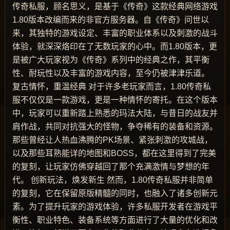
传奇私服，顾名思义，是基于《传奇》这款经典网络游戏
1.80版本改编而来的非官方服务器。自《传奇》问世以
来，其独特的游戏设定、丰富的职业体系以及刺激的战斗
体验，就深深烙印在了无数玩家的心中。而1.80版本，更
是被广大玩家视为《传奇》系列中的经典之作，其平衡
性、耐玩性以及丰富的游戏内容，至今仍被津津乐道。
复古情怀，重温经典 对于许多老玩家而言，1.80传奇私
服不仅仅是一款游戏，更是一种情怀的寄托。在这个版本
中，玩家可以重新踏上熟悉的玛法大陆，与昔日的战友并
肩作战，共同对抗强大的怪物，争夺稀有的装备和资源。
那些曾经让人热血沸腾的PK场景、紧张刺激的攻城战，
以及那些耳熟能详的地图和BOSS，都在这里得到了完美
的复刻，让玩家仿佛穿越回了那个充满激情与梦想的年
代。 创新玩法，焕发新生 然而，1.80传奇私服并非简单
的复刻，它在保留原版精髓的同时，也融入了诸多创新元
素。为了提升玩家的游戏体验，许多私服开发者在游戏平
衡性、职业特色、装备系统等方面进行了大量的优化和改