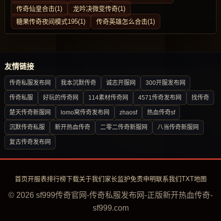
传奇仙皇合击(1)
龙吟决微变传奇(1)
糖果传奇夜间模式195(1)
传奇英雄怎么合击(1)
友情链接
传奇私服发布网
我本沉默传奇
诚志开服网
300开服发布网
传奇私服
好玩的传奇网
114素材传奇网
4571传奇发布网
找传奇
楚天传奇新服网
lomo窝传奇发布网
zhaosf
热血传奇sf
沉默传奇私服
新开热血传奇
二零二传奇新服网
八当传奇新服网
复古传奇发布网
首页
开服表
排行榜
下载
关于我们
家长监护
免责申明
联系我们
TXT地图
© 2026 sf999传奇官网-传奇私服发布网-正版新开热血传奇-
sf999.com