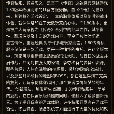
传奇私服，顾名思义，是基于《传奇》这款经典网络游戏
1.80版本改编而来的非官方服务器。自《传奇》问世以
来，其独特的游戏设定、丰富的职业体系以及刺激的战斗
体验，就深深烙印在了无数玩家的心中。而1.80版本，更
是被广大玩家视为《传奇》系列中的经典之作，其平衡
性、耐玩性以及丰富的游戏内容，至今仍被津津乐道。
复古情怀，重温经典 对于许多老玩家而言，1.80传奇私
服不仅仅是一款游戏，更是一种情怀的寄托。在这个版本
中，玩家可以重新踏上熟悉的玛法大陆，与昔日的战友并
肩作战，共同对抗强大的怪物，争夺稀有的装备和资源。
那些曾经让人热血沸腾的PK场景、紧张刺激的攻城战，
以及那些耳熟能详的地图和BOSS，都在这里得到了完美
的复刻，让玩家仿佛穿越回了那个充满激情与梦想的年
代。 创新玩法，焕发新生 然而，1.80传奇私服并非简单
的复刻，它在保留原版精髓的同时，也融入了诸多创新元
素。为了提升玩家的游戏体验，许多私服开发者在游戏平
衡性、职业特色、装备系统等方面进行了大量的优化和改