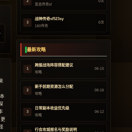
2
0次
变态传奇sf
战神传奇sf523sy
3
0次
180传奇
最新攻略
跨服战场阵容搭配建议
1
06-15
攻略
来
新手前期资源怎么分配
2
06-16
攻略
版本
深
日常副本收益优先级
丰
3
06-12
攻略
，更
怪
行会攻城报名与奖励说明