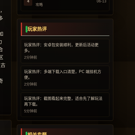
4
06-13
攻略
而，
多
玩家热评
如
力
玩家热评：安卓包安装顺利，更新后活动更
合
多。
区
2分钟前
复古
玩家热评：多端下载入口清楚，PC 端挂机方
便。
奇
2分钟前
玩家热评：截图看起来完整，适合先了解玩法
再下载。
5分钟前
相关专题