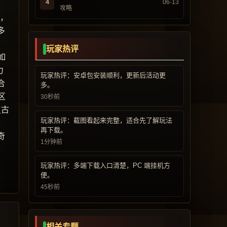
4
06-13
攻略
而，
多
玩家热评
如
力
玩家热评：安卓包安装顺利，更新后活动更
合
多。
区
30秒前
复古
玩家热评：截图看起来完整，适合先了解玩法
再下载。
奇
1分钟前
玩家热评：多端下载入口清楚，PC 端挂机方
便。
45秒前
相关专题