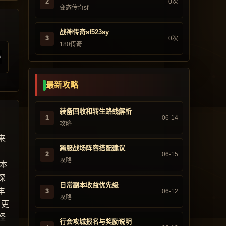
2
0次
变态传奇sf
战神传奇sf523sy
3
0次
180传奇
最新攻略
装备回收和转生路线解析
1
06-14
攻略
来
跨服战场阵容搭配建议
2
06-15
攻略
版本
深
日常副本收益优先级
丰
3
06-12
攻略
，更
怪
行会攻城报名与奖励说明