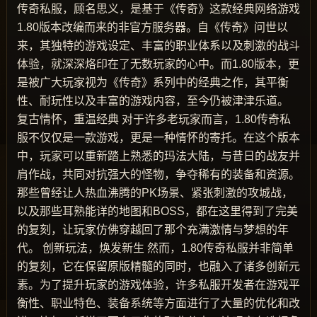
传奇私服，顾名思义，是基于《传奇》这款经典网络游戏
1.80版本改编而来的非官方服务器。自《传奇》问世以
来，其独特的游戏设定、丰富的职业体系以及刺激的战斗
体验，就深深烙印在了无数玩家的心中。而1.80版本，更
是被广大玩家视为《传奇》系列中的经典之作，其平衡
性、耐玩性以及丰富的游戏内容，至今仍被津津乐道。
复古情怀，重温经典 对于许多老玩家而言，1.80传奇私
服不仅仅是一款游戏，更是一种情怀的寄托。在这个版本
中，玩家可以重新踏上熟悉的玛法大陆，与昔日的战友并
肩作战，共同对抗强大的怪物，争夺稀有的装备和资源。
那些曾经让人热血沸腾的PK场景、紧张刺激的攻城战，
以及那些耳熟能详的地图和BOSS，都在这里得到了完美
的复刻，让玩家仿佛穿越回了那个充满激情与梦想的年
代。 创新玩法，焕发新生 然而，1.80传奇私服并非简单
的复刻，它在保留原版精髓的同时，也融入了诸多创新元
素。为了提升玩家的游戏体验，许多私服开发者在游戏平
衡性、职业特色、装备系统等方面进行了大量的优化和改