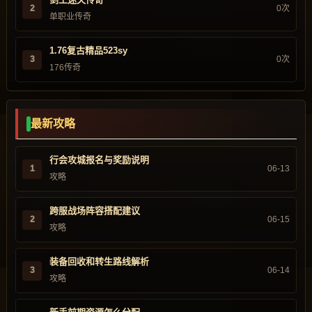
2
0次
单职业传奇
1.76复古精品523sy
3
0次
176传奇
最新攻略
行会攻城报名与奖励说明
1
06-13
攻略
跨服战场阵容搭配建议
2
06-15
攻略
装备回收和转生路线解析
3
06-14
攻略