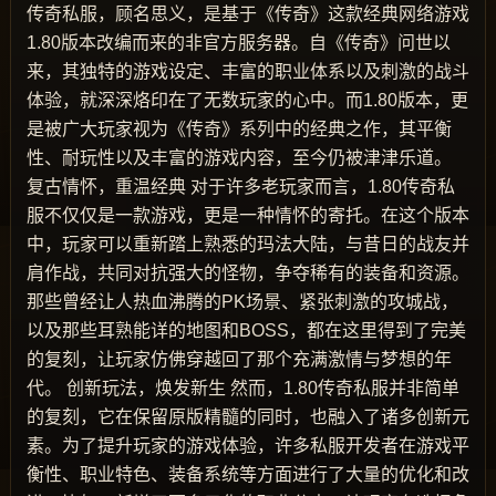
传奇私服，顾名思义，是基于《传奇》这款经典网络游戏
1.80版本改编而来的非官方服务器。自《传奇》问世以
来，其独特的游戏设定、丰富的职业体系以及刺激的战斗
体验，就深深烙印在了无数玩家的心中。而1.80版本，更
是被广大玩家视为《传奇》系列中的经典之作，其平衡
性、耐玩性以及丰富的游戏内容，至今仍被津津乐道。
复古情怀，重温经典 对于许多老玩家而言，1.80传奇私
服不仅仅是一款游戏，更是一种情怀的寄托。在这个版本
中，玩家可以重新踏上熟悉的玛法大陆，与昔日的战友并
肩作战，共同对抗强大的怪物，争夺稀有的装备和资源。
那些曾经让人热血沸腾的PK场景、紧张刺激的攻城战，
以及那些耳熟能详的地图和BOSS，都在这里得到了完美
的复刻，让玩家仿佛穿越回了那个充满激情与梦想的年
代。 创新玩法，焕发新生 然而，1.80传奇私服并非简单
的复刻，它在保留原版精髓的同时，也融入了诸多创新元
素。为了提升玩家的游戏体验，许多私服开发者在游戏平
衡性、职业特色、装备系统等方面进行了大量的优化和改