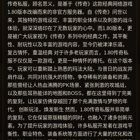
传奇私服，顾名思义，是基于《传奇》这款经典网络游戏
1.80版本改编而来的非官方服务器。自《传奇》问世以
来，其独特的游戏设定、丰富的职业体系以及刺激的战斗
体验，就深深烙印在了无数玩家的心中。而1.80版本，更
是被广大玩家视为《传奇》系列中的经典之作，其平衡
性、耐玩性以及丰富的游戏内容，至今仍被津津乐道。
复古情怀，重温经典 对于许多老玩家而言，1.80传奇私
服不仅仅是一款游戏，更是一种情怀的寄托。在这个版本
中，玩家可以重新踏上熟悉的玛法大陆，与昔日的战友并
肩作战，共同对抗强大的怪物，争夺稀有的装备和资源。
那些曾经让人热血沸腾的PK场景、紧张刺激的攻城战，
以及那些耳熟能详的地图和BOSS，都在这里得到了完美
的复刻，让玩家仿佛穿越回了那个充满激情与梦想的年
代。 创新玩法，焕发新生 然而，1.80传奇私服并非简单
的复刻，它在保留原版精髓的同时，也融入了诸多创新元
素。为了提升玩家的游戏体验，许多私服开发者在游戏平
衡性、职业特色、装备系统等方面进行了大量的优化和改