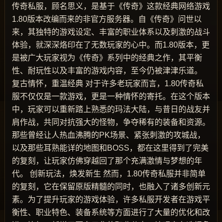
传奇私服，顾名思义，是基于《传奇》这款经典网络游戏
1.80版本改编而来的非官方服务器。自《传奇》问世以
来，其独特的游戏设定、丰富的职业体系以及刺激的战斗
体验，就深深烙印在了无数玩家的心中。而1.80版本，更
是被广大玩家视为《传奇》系列中的经典之作，其平衡
性、耐玩性以及丰富的游戏内容，至今仍被津津乐道。
复古情怀，重温经典 对于许多老玩家而言，1.80传奇私
服不仅仅是一款游戏，更是一种情怀的寄托。在这个版本
中，玩家可以重新踏上熟悉的玛法大陆，与昔日的战友并
肩作战，共同对抗强大的怪物，争夺稀有的装备和资源。
那些曾经让人热血沸腾的PK场景、紧张刺激的攻城战，
以及那些耳熟能详的地图和BOSS，都在这里得到了完美
的复刻，让玩家仿佛穿越回了那个充满激情与梦想的年
代。 创新玩法，焕发新生 然而，1.80传奇私服并非简单
的复刻，它在保留原版精髓的同时，也融入了诸多创新元
素。为了提升玩家的游戏体验，许多私服开发者在游戏平
衡性、职业特色、装备系统等方面进行了大量的优化和改